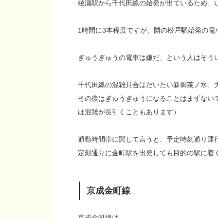
綾瀬駅から千代田線の始発が出ているため、
1時間に3本程度ですが、隣の松戸駅始発の電
ぎゅうぎゅうの電車は嫌だ、という人はそう
千代田線の混雑具合はだいたい新御茶ノ水、
その後はぎゅうぎゅうになることはまずない
は混雑が長引くこともあります）
通勤時間帯に関して言うと、予定時刻通り運
定刻通りに金町駅を出発しても目的の駅に着
京成金町線
京成金町線は