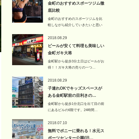
金町のおすすめスポーツジム徹
底比較
金町のおすすめのスポーツジムを比
較しながら紹介していきたいと思い
ます。金…
2018.08.29
ビールが安くて料理も美味しい
金町ガキ大将
金町駅から徒歩3分土日はビールがお
得！！ガキ大将の売りの一つ…
2018.08.29
子連れOKでキッズスペースが
ある金町駅前の目利きの…
金町駅から徒歩1分北口を出て目の前
にあるビルの6階です。24時間…
2018.07.10
無料でポニーに乗れる！水元ス
ポーツセンター公園(旧…