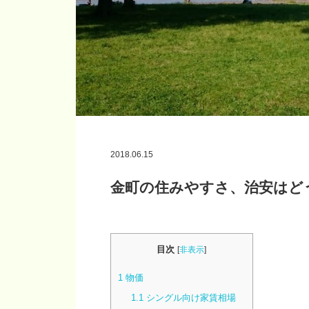
2018.06.15
金町の住みやすさ、治安はど
目次
[
非表示
]
1
物価
1.1
シングル向け家賃相場