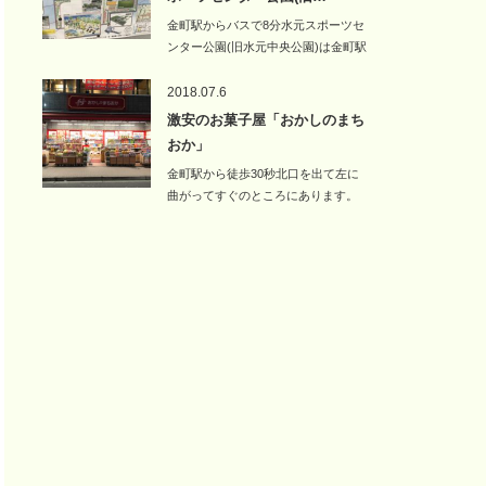
金町駅からバスで8分水元スポーツセ
ンター公園(旧水元中央公園)は金町駅
北口か…
2018.07.6
激安のお菓子屋「おかしのまち
おか」
金町駅から徒歩30秒北口を出て左に
曲がってすぐのところにあります。
吉野家…