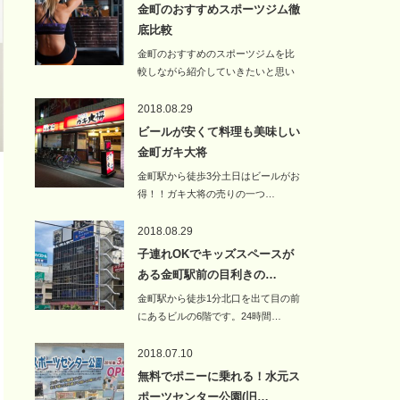
金町のおすすめスポーツジム徹
底比較
金町のおすすめのスポーツジムを比
較しながら紹介していきたいと思い
ます。金…
2018.08.29
ビールが安くて料理も美味しい
金町ガキ大将
金町駅から徒歩3分土日はビールがお
得！！ガキ大将の売りの一つ…
2018.08.29
子連れOKでキッズスペースが
ある金町駅前の目利きの…
金町駅から徒歩1分北口を出て目の前
にあるビルの6階です。24時間…
2018.07.10
無料でポニーに乗れる！水元ス
ポーツセンター公園(旧…