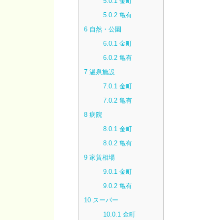
5.0.1
金町
5.0.2
亀有
6
自然・公園
6.0.1
金町
6.0.2
亀有
7
温泉施設
7.0.1
金町
7.0.2
亀有
8
病院
8.0.1
金町
8.0.2
亀有
9
家賃相場
9.0.1
金町
9.0.2
亀有
10
スーパー
10.0.1
金町