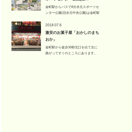
金町駅からバスで8分水元スポーツセ
ンター公園(旧水元中央公園)は金町駅
北口か…
2018.07.6
激安のお菓子屋「おかしのまち
おか」
金町駅から徒歩30秒北口を出て左に
曲がってすぐのところにあります。
吉野家…