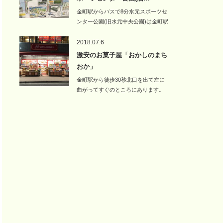
金町駅からバスで8分水元スポーツセ
ンター公園(旧水元中央公園)は金町駅
北口か…
2018.07.6
激安のお菓子屋「おかしのまち
おか」
金町駅から徒歩30秒北口を出て左に
曲がってすぐのところにあります。
吉野家…