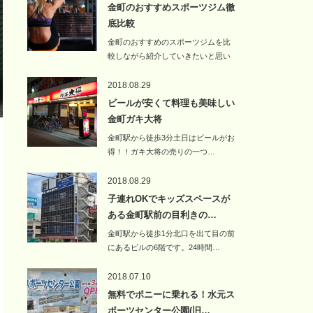
金町のおすすめスポーツジム徹
底比較
金町のおすすめのスポーツジムを比
較しながら紹介していきたいと思い
ます。金…
2018.08.29
ビールが安くて料理も美味しい
金町ガキ大将
金町駅から徒歩3分土日はビールがお
得！！ガキ大将の売りの一つ…
2018.08.29
子連れOKでキッズスペースが
ある金町駅前の目利きの…
金町駅から徒歩1分北口を出て目の前
にあるビルの6階です。24時間…
2018.07.10
無料でポニーに乗れる！水元ス
ポーツセンター公園(旧…