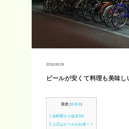
2018.08.29
ビールが安くて料理も美味し
目次
[
非表示
]
1
金町駅から徒歩3分
2
土日はビールがお得！！